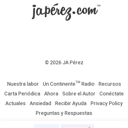
r
e
s
d
e
l
a
© 2026
JA Pérez
p
r
Nuestra labor
Un Continente™ Radio
Recursos
i
Carta Periódica
Ahora
Sobre el Autor
Conéctate
s
Actuales
Ansiedad
Recibir Ayuda
Privacy Policy
a
Preguntas y Respuestas
…
P