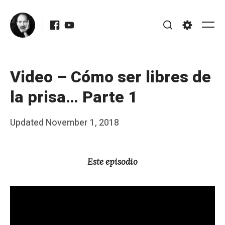
Skip
Facebook
Youtube
to
Me
Search
Settings
content
Video – Cómo ser libres de
la prisa… Parte 1
Posted
Updated
November 1, 2018
b
on
y
Este episodio
J
A
P
é