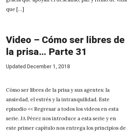
e
que […]
z
Video – Cómo ser libres de
la prisa… Parte 31
Posted
Updated
December 1, 2018
b
on
y
Cómo ser libres de la prisa y sus agentes: la
J
ansiedad, el estrés y la intranquilidad. Este
A
episodio << Regresar a todos los videos en esta
P
serie. JA Pérez nos introduce a esta serie y en
é
este primer capítulo nos entrega los principios de
r