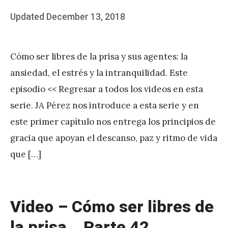
Posted
Updated
December 13, 2018
b
on
y
Cómo ser libres de la prisa y sus agentes: la
J
ansiedad, el estrés y la intranquilidad. Este
A
episodio << Regresar a todos los videos en esta
P
serie. JA Pérez nos introduce a esta serie y en
é
este primer capítulo nos entrega los principios de
r
gracia que apoyan el descanso, paz y ritmo de vida
e
que […]
z
Video – Cómo ser libres de
la prisa… Parte 42