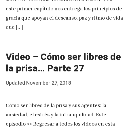
é
este primer capítulo nos entrega los principios de
r
gracia que apoyan el descanso, paz y ritmo de vida
e
que […]
z
Video – Cómo ser libres de
la prisa… Parte 27
Posted
Updated
November 27, 2018
b
on
y
Cómo ser libres de la prisa y sus agentes: la
J
ansiedad, el estrés y la intranquilidad. Este
A
episodio << Regresar a todos los videos en esta
P