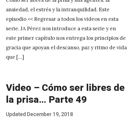
J
ansiedad, el estrés y la intranquilidad. Este
A
episodio << Regresar a todos los videos en esta
P
serie. JA Pérez nos introduce a esta serie y en
é
este primer capítulo nos entrega los principios de
r
gracia que apoyan el descanso, paz y ritmo de vida
e
que […]
z
Video – Cómo ser libres de
la prisa… Parte 49
Posted
Updated
December 19, 2018
b
on
y