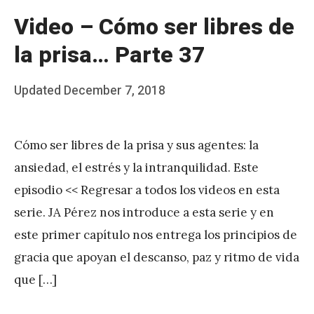
Video – Cómo ser libres de
la prisa… Parte 37
Posted
Updated
December 7, 2018
b
on
y
Cómo ser libres de la prisa y sus agentes: la
J
ansiedad, el estrés y la intranquilidad. Este
A
episodio << Regresar a todos los videos en esta
P
serie. JA Pérez nos introduce a esta serie y en
é
este primer capítulo nos entrega los principios de
r
gracia que apoyan el descanso, paz y ritmo de vida
e
que […]
z