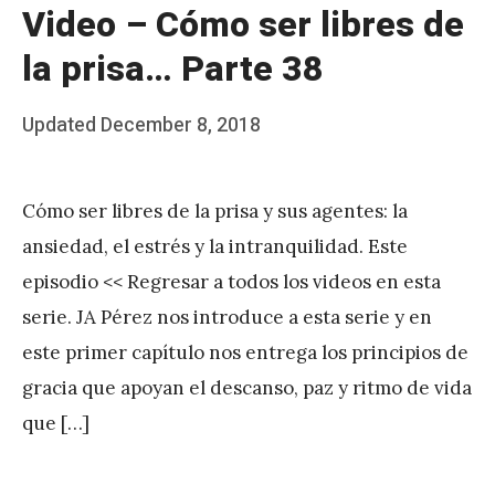
Video – Cómo ser libres de
la prisa… Parte 38
Posted
Updated
December 8, 2018
b
on
y
Cómo ser libres de la prisa y sus agentes: la
J
ansiedad, el estrés y la intranquilidad. Este
A
episodio << Regresar a todos los videos en esta
P
serie. JA Pérez nos introduce a esta serie y en
é
este primer capítulo nos entrega los principios de
r
gracia que apoyan el descanso, paz y ritmo de vida
e
que […]
z