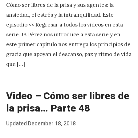
Cómo ser libres de la prisa y sus agentes: la
J
ansiedad, el estrés y la intranquilidad. Este
A
episodio << Regresar a todos los videos en esta
P
serie. JA Pérez nos introduce a esta serie y en
é
este primer capítulo nos entrega los principios de
r
gracia que apoyan el descanso, paz y ritmo de vida
e
que […]
z
Video – Cómo ser libres de
la prisa… Parte 48
Posted
Updated
December 18, 2018
b
on