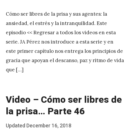
on
y
Cómo ser libres de la prisa y sus agentes: la
J
ansiedad, el estrés y la intranquilidad. Este
A
episodio << Regresar a todos los videos en esta
P
serie. JA Pérez nos introduce a esta serie y en
é
este primer capítulo nos entrega los principios de
r
gracia que apoyan el descanso, paz y ritmo de vida
e
que […]
z
Video – Cómo ser libres de
la prisa… Parte 46
Posted
Updated
December 16, 2018