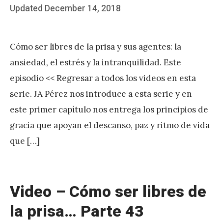
Posted
Updated
December 14, 2018
b
on
y
Cómo ser libres de la prisa y sus agentes: la
J
ansiedad, el estrés y la intranquilidad. Este
A
episodio << Regresar a todos los videos en esta
P
serie. JA Pérez nos introduce a esta serie y en
é
este primer capítulo nos entrega los principios de
r
gracia que apoyan el descanso, paz y ritmo de vida
e
que […]
z
Video – Cómo ser libres de
la prisa… Parte 43