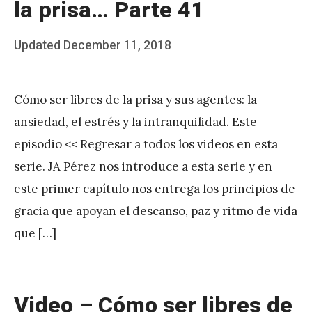
la prisa… Parte 41
Posted
Updated
December 11, 2018
b
on
y
Cómo ser libres de la prisa y sus agentes: la
J
ansiedad, el estrés y la intranquilidad. Este
A
episodio << Regresar a todos los videos en esta
P
serie. JA Pérez nos introduce a esta serie y en
é
este primer capítulo nos entrega los principios de
r
gracia que apoyan el descanso, paz y ritmo de vida
e
que […]
z
Video – Cómo ser libres de