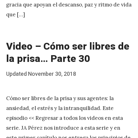
gracia que apoyan el descanso, paz y ritmo de vida
e
que […]
z
Video – Cómo ser libres de
la prisa… Parte 30
Posted
Updated
November 30, 2018
b
on
y
Cómo ser libres de la prisa y sus agentes: la
J
ansiedad, el estrés y la intranquilidad. Este
A
episodio << Regresar a todos los videos en esta
P
serie. JA Pérez nos introduce a esta serie y en
é
este primer capítulo nos entrega los principios de