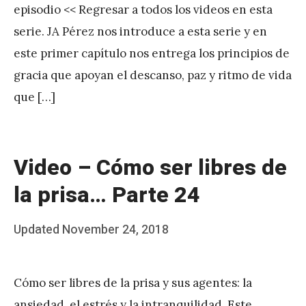
episodio << Regresar a todos los videos en esta
P
serie. JA Pérez nos introduce a esta serie y en
é
este primer capítulo nos entrega los principios de
r
gracia que apoyan el descanso, paz y ritmo de vida
e
que […]
z
Video – Cómo ser libres de
la prisa… Parte 24
Posted
Updated
November 24, 2018
b
on
y
Cómo ser libres de la prisa y sus agentes: la
J
ansiedad, el estrés y la intranquilidad. Este