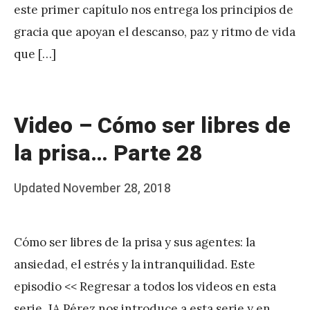
este primer capítulo nos entrega los principios de
r
gracia que apoyan el descanso, paz y ritmo de vida
e
que […]
z
Video – Cómo ser libres de
la prisa… Parte 28
Posted
Updated
November 28, 2018
b
on
y
Cómo ser libres de la prisa y sus agentes: la
J
ansiedad, el estrés y la intranquilidad. Este
A
episodio << Regresar a todos los videos en esta
P
serie. JA Pérez nos introduce a esta serie y en