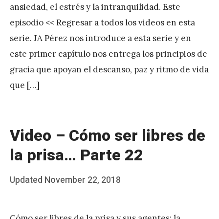
ansiedad, el estrés y la intranquilidad. Este
A
episodio << Regresar a todos los videos en esta
P
serie. JA Pérez nos introduce a esta serie y en
é
este primer capítulo nos entrega los principios de
r
gracia que apoyan el descanso, paz y ritmo de vida
e
que […]
z
Video – Cómo ser libres de
la prisa… Parte 22
Posted
Updated
November 22, 2018
b
on
y
Cómo ser libres de la prisa y sus agentes: la