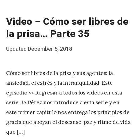
Video – Cómo ser libres de
la prisa… Parte 35
Posted
Updated
December 5, 2018
b
on
y
Cómo ser libres de la prisa y sus agentes: la
J
ansiedad, el estrés y la intranquilidad. Este
A
episodio << Regresar a todos los videos en esta
P
serie. JA Pérez nos introduce a esta serie y en
é
este primer capítulo nos entrega los principios de
r
gracia que apoyan el descanso, paz y ritmo de vida
e
que […]