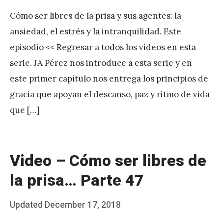
y
Cómo ser libres de la prisa y sus agentes: la
J
ansiedad, el estrés y la intranquilidad. Este
A
episodio << Regresar a todos los videos en esta
P
serie. JA Pérez nos introduce a esta serie y en
é
este primer capítulo nos entrega los principios de
r
gracia que apoyan el descanso, paz y ritmo de vida
e
que […]
z
Video – Cómo ser libres de
la prisa… Parte 47
Posted
Updated
December 17, 2018
b