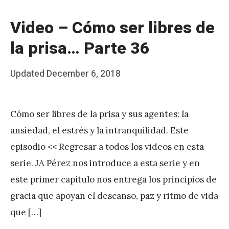
Video – Cómo ser libres de
la prisa… Parte 36
Posted
Updated
December 6, 2018
b
on
y
Cómo ser libres de la prisa y sus agentes: la
J
ansiedad, el estrés y la intranquilidad. Este
A
episodio << Regresar a todos los videos en esta
P
serie. JA Pérez nos introduce a esta serie y en
é
este primer capítulo nos entrega los principios de
r
gracia que apoyan el descanso, paz y ritmo de vida
e
que […]
z