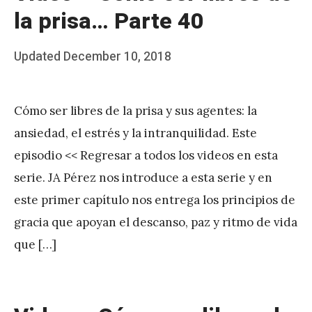
la prisa… Parte 40
Posted
Updated
December 10, 2018
b
on
y
Cómo ser libres de la prisa y sus agentes: la
J
ansiedad, el estrés y la intranquilidad. Este
A
episodio << Regresar a todos los videos en esta
P
serie. JA Pérez nos introduce a esta serie y en
é
este primer capítulo nos entrega los principios de
r
gracia que apoyan el descanso, paz y ritmo de vida
e
que […]
z