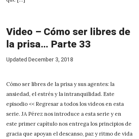
z
Video – Cómo ser libres de
la prisa… Parte 33
Posted
Updated
December 3, 2018
b
on
y
Cómo ser libres de la prisa y sus agentes: la
J
ansiedad, el estrés y la intranquilidad. Este
A
episodio << Regresar a todos los videos en esta
P
serie. JA Pérez nos introduce a esta serie y en
é
este primer capítulo nos entrega los principios de
r
gracia que apoyan el descanso, paz y ritmo de vida
e