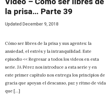
Video – Cómo ser libres de
la prisa… Parte 39
Posted
Updated
December 9, 2018
b
on
y
Cómo ser libres de la prisa y sus agentes: la
J
ansiedad, el estrés y la intranquilidad. Este
A
episodio << Regresar a todos los videos en esta
P
serie. JA Pérez nos introduce a esta serie y en
é
este primer capítulo nos entrega los principios de
r
gracia que apoyan el descanso, paz y ritmo de vida
e
que […]
z