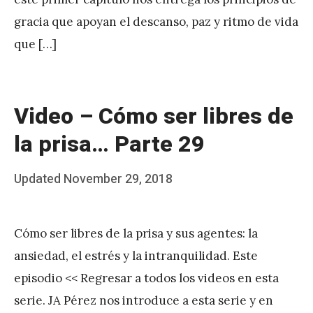
r
gracia que apoyan el descanso, paz y ritmo de vida
e
que […]
z
Video – Cómo ser libres de
la prisa… Parte 29
Posted
Updated
November 29, 2018
b
on
y
Cómo ser libres de la prisa y sus agentes: la
J
ansiedad, el estrés y la intranquilidad. Este
A
episodio << Regresar a todos los videos en esta
P
serie. JA Pérez nos introduce a esta serie y en
é