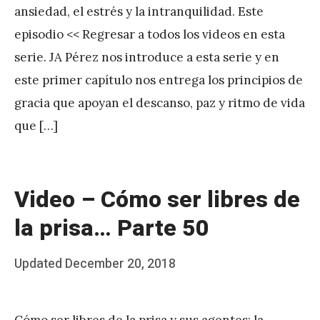
ansiedad, el estrés y la intranquilidad. Este
A
episodio << Regresar a todos los videos en esta
P
serie. JA Pérez nos introduce a esta serie y en
é
este primer capítulo nos entrega los principios de
r
gracia que apoyan el descanso, paz y ritmo de vida
e
que […]
z
Video – Cómo ser libres de
la prisa… Parte 50
Posted
Updated
December 20, 2018
b
on
y
Cómo ser libres de la prisa y sus agentes: la