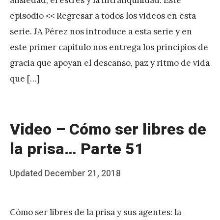
A
episodio << Regresar a todos los videos en esta
P
serie. JA Pérez nos introduce a esta serie y en
é
este primer capítulo nos entrega los principios de
r
gracia que apoyan el descanso, paz y ritmo de vida
e
que […]
z
Video – Cómo ser libres de
la prisa… Parte 51
Posted
Updated
December 21, 2018
b
on
y
Cómo ser libres de la prisa y sus agentes: la
J