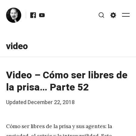
Skip
Facebook
Youtube
to
Me
Search
Settings
content
video
Video – Cómo ser libres de
la prisa… Parte 52
Posted
Updated
December 22, 2018
b
on
y
Cómo ser libres de la prisa y sus agentes: la
J
ansiedad, el estrés y la intranquilidad. Este