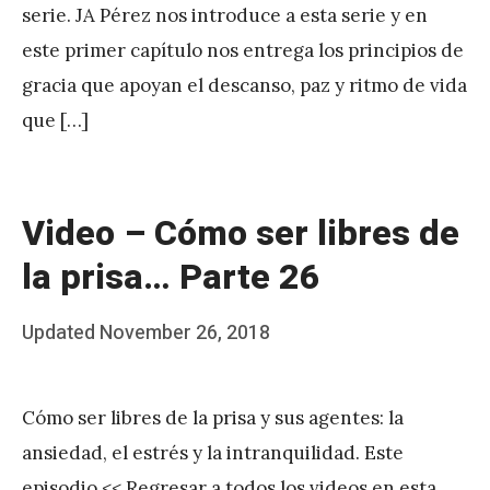
serie. JA Pérez nos introduce a esta serie y en
é
este primer capítulo nos entrega los principios de
r
gracia que apoyan el descanso, paz y ritmo de vida
e
que […]
z
Video – Cómo ser libres de
la prisa… Parte 26
Posted
Updated
November 26, 2018
b
on
y
Cómo ser libres de la prisa y sus agentes: la
J
ansiedad, el estrés y la intranquilidad. Este
A
episodio << Regresar a todos los videos en esta