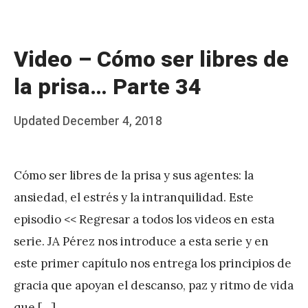
z
Video – Cómo ser libres de
la prisa… Parte 34
Posted
Updated
December 4, 2018
b
on
y
Cómo ser libres de la prisa y sus agentes: la
J
ansiedad, el estrés y la intranquilidad. Este
A
episodio << Regresar a todos los videos en esta
P
serie. JA Pérez nos introduce a esta serie y en
é
este primer capítulo nos entrega los principios de
r
gracia que apoyan el descanso, paz y ritmo de vida
e
que […]