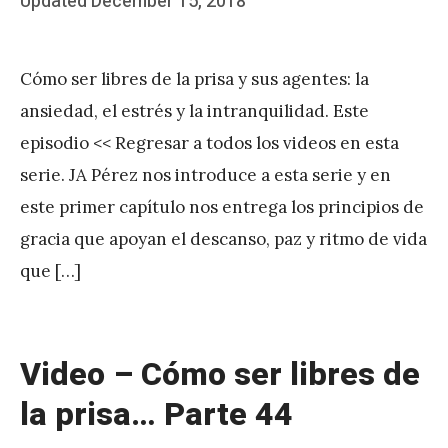
Posted
Updated
December 15, 2018
b
on
y
Cómo ser libres de la prisa y sus agentes: la
J
ansiedad, el estrés y la intranquilidad. Este
A
episodio << Regresar a todos los videos en esta
P
serie. JA Pérez nos introduce a esta serie y en
é
este primer capítulo nos entrega los principios de
r
gracia que apoyan el descanso, paz y ritmo de vida
e
que […]
z
Video – Cómo ser libres de
la prisa… Parte 44