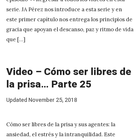
P
serie. JA Pérez nos introduce a esta serie y en
é
este primer capítulo nos entrega los principios de
r
gracia que apoyan el descanso, paz y ritmo de vida
e
que […]
z
Video – Cómo ser libres de
la prisa… Parte 25
Posted
Updated
November 25, 2018
b
on
y
Cómo ser libres de la prisa y sus agentes: la
J
ansiedad, el estrés y la intranquilidad. Este
A