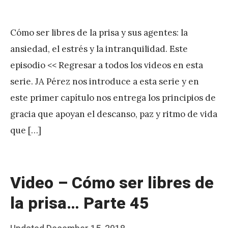
b
on
y
Cómo ser libres de la prisa y sus agentes: la
J
ansiedad, el estrés y la intranquilidad. Este
A
episodio << Regresar a todos los videos en esta
P
serie. JA Pérez nos introduce a esta serie y en
é
este primer capítulo nos entrega los principios de
r
gracia que apoyan el descanso, paz y ritmo de vida
e
que […]
z
Video – Cómo ser libres de
la prisa… Parte 45