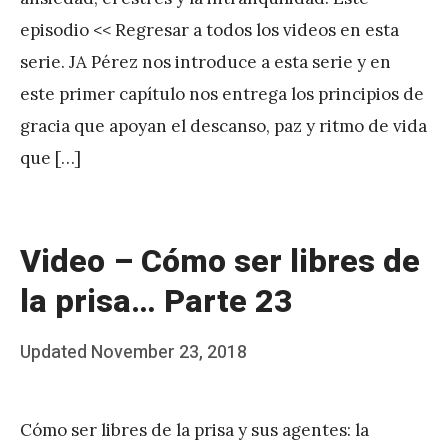
A
episodio << Regresar a todos los videos en esta
P
serie. JA Pérez nos introduce a esta serie y en
é
este primer capítulo nos entrega los principios de
r
gracia que apoyan el descanso, paz y ritmo de vida
e
que […]
z
Video – Cómo ser libres de
la prisa… Parte 23
Posted
Updated
November 23, 2018
b
on
y
Cómo ser libres de la prisa y sus agentes: la
J