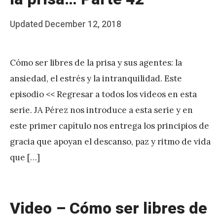
Posted
Updated
December 12, 2018
b
on
y
Cómo ser libres de la prisa y sus agentes: la
J
ansiedad, el estrés y la intranquilidad. Este
A
episodio << Regresar a todos los videos en esta
P
serie. JA Pérez nos introduce a esta serie y en
é
este primer capítulo nos entrega los principios de
r
gracia que apoyan el descanso, paz y ritmo de vida
e
que […]
z
Video – Cómo ser libres de