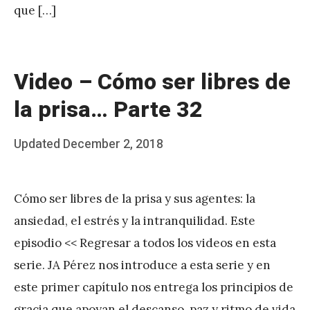
que […]
z
Video – Cómo ser libres de
la prisa… Parte 32
Posted
Updated
December 2, 2018
b
on
y
Cómo ser libres de la prisa y sus agentes: la
J
ansiedad, el estrés y la intranquilidad. Este
A
episodio << Regresar a todos los videos en esta
P
serie. JA Pérez nos introduce a esta serie y en
é
este primer capítulo nos entrega los principios de
r
gracia que apoyan el descanso, paz y ritmo de vida