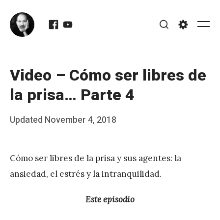
Skip
Facebook
Youtube
to
Me
Search
Settings
content
Video – Cómo ser libres de
la prisa… Parte 4
Posted
Updated
November 4, 2018
b
on
y
Cómo ser libres de la prisa y sus agentes: la
J
ansiedad, el estrés y la intranquilidad.
A
P
Este episodio
é