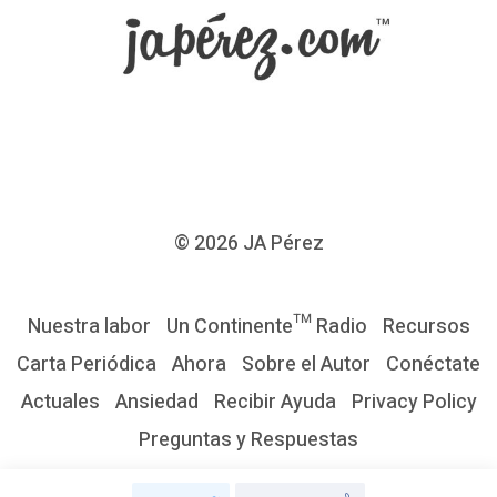
s
e
r
l
i
b
r
© 2026
JA Pérez
e
s
Nuestra labor
Un Continente™ Radio
Recursos
d
Carta Periódica
Ahora
Sobre el Autor
Conéctate
e
Actuales
Ansiedad
Recibir Ayuda
Privacy Policy
l
Preguntas y Respuestas
a
p