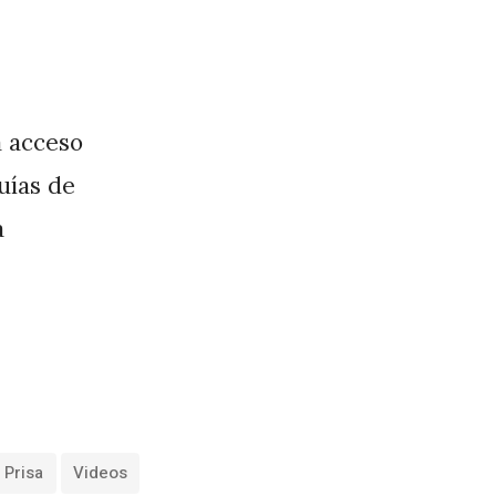
a acceso
guías de
a
 Prisa
Videos