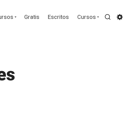
Expand
Expand
ursos
Gratis
Escritos
Cursos
child
child
Search
Settin
menu
menu
es