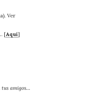
a). Ver
… [
Aquí
]
n tus amigos…