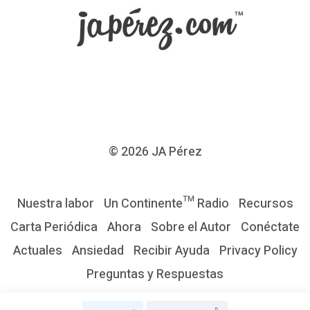
s
e
r
l
i
b
r
© 2026
JA Pérez
e
s
Nuestra labor
Un Continente™ Radio
Recursos
d
Carta Periódica
Ahora
Sobre el Autor
Conéctate
e
Actuales
Ansiedad
Recibir Ayuda
Privacy Policy
l
Preguntas y Respuestas
a
p