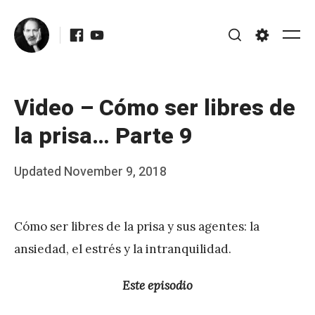
Skip
Facebook
Youtube
to
Me
Search
Settings
content
Video – Cómo ser libres de
la prisa… Parte 9
Posted
Updated
November 9, 2018
b
on
y
Cómo ser libres de la prisa y sus agentes: la
J
ansiedad, el estrés y la intranquilidad.
A
P
Este episodio
é