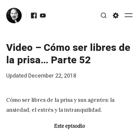
Skip
Facebook
Youtube
to
Me
Search
Settings
content
Video – Cómo ser libres de
la prisa… Parte 52
Posted
Updated
December 22, 2018
b
on
y
Cómo ser libres de la prisa y sus agentes: la
J
ansiedad, el estrés y la intranquilidad.
A
P
Este episodio
é