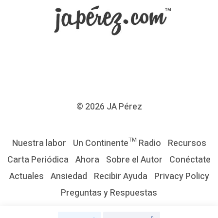
s
e
r
l
i
b
r
© 2026
JA Pérez
e
s
Nuestra labor
Un Continente™ Radio
Recursos
d
Carta Periódica
Ahora
Sobre el Autor
Conéctate
e
Actuales
Ansiedad
Recibir Ayuda
Privacy Policy
l
Preguntas y Respuestas
a
p