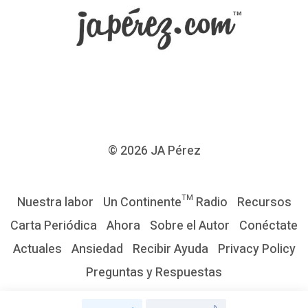
s
e
r
l
i
b
r
© 2026
JA Pérez
e
s
Nuestra labor
Un Continente™ Radio
Recursos
d
Carta Periódica
Ahora
Sobre el Autor
Conéctate
e
Actuales
Ansiedad
Recibir Ayuda
Privacy Policy
l
Preguntas y Respuestas
a
p