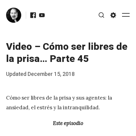
Skip
Facebook
Youtube
to
Me
Search
Settings
content
Video – Cómo ser libres de
la prisa… Parte 45
Posted
Updated
December 15, 2018
b
on
y
Cómo ser libres de la prisa y sus agentes: la
J
ansiedad, el estrés y la intranquilidad.
A
P
Este episodio
é