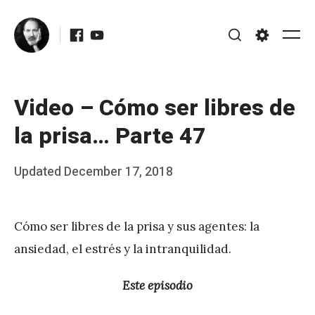
Skip
Facebook
Youtube
to
Me
Search
Settings
content
Video – Cómo ser libres de
la prisa… Parte 47
Posted
Updated
December 17, 2018
b
on
y
Cómo ser libres de la prisa y sus agentes: la
J
ansiedad, el estrés y la intranquilidad.
A
P
Este episodio
é