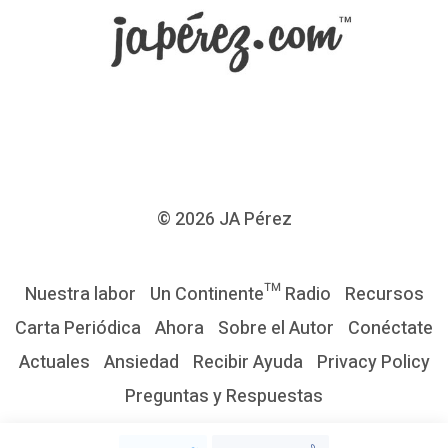
s
e
r
l
i
b
r
© 2026
JA Pérez
e
s
Nuestra labor
Un Continente™ Radio
Recursos
d
Carta Periódica
Ahora
Sobre el Autor
Conéctate
e
Actuales
Ansiedad
Recibir Ayuda
Privacy Policy
l
Preguntas y Respuestas
a
p