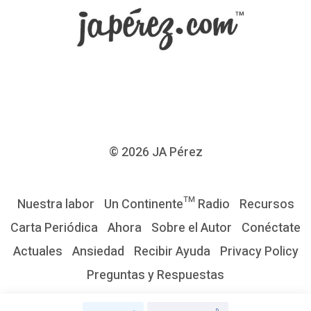
s
e
r
l
i
b
r
© 2026
JA Pérez
e
s
Nuestra labor
Un Continente™ Radio
Recursos
d
Carta Periódica
Ahora
Sobre el Autor
Conéctate
e
Actuales
Ansiedad
Recibir Ayuda
Privacy Policy
l
Preguntas y Respuestas
a
p