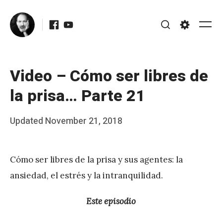
Skip
Facebook
Youtube
to
Me
Search
Settings
content
Video – Cómo ser libres de
la prisa… Parte 21
Posted
Updated
November 21, 2018
b
on
y
Cómo ser libres de la prisa y sus agentes: la
J
ansiedad, el estrés y la intranquilidad.
A
P
Este episodio
é