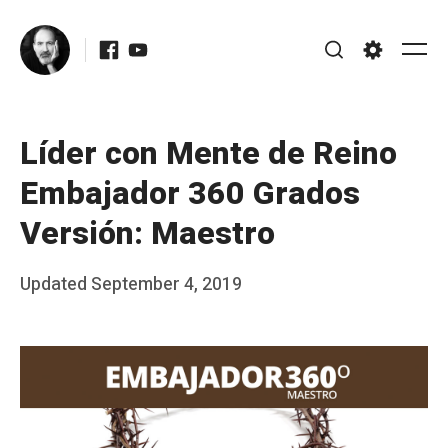
Skip
Facebook
Youtube
to
Me
Search
Settings
content
Líder con Mente de Reino
Embajador 360 Grados
Versión: Maestro
Posted
Updated
September 4, 2019
b
on
y
J
A
P