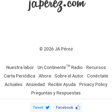
o
E
f
e
c
t
i
© 2026
JA Pérez
v
o
Nuestra labor
Un Continente™ Radio
Recursos
:
Carta Periódica
Ahora
Sobre el Autor
Conéctate
M
Actuales
Ansiedad
Recibir Ayuda
Privacy Policy
a
Preguntas y Respuestas
n
u
Tweet
Facebook