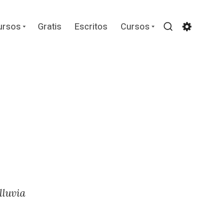
Expand
Expand
ursos
Gratis
Escritos
Cursos
child
child
Search
Settin
menu
menu
lluvia