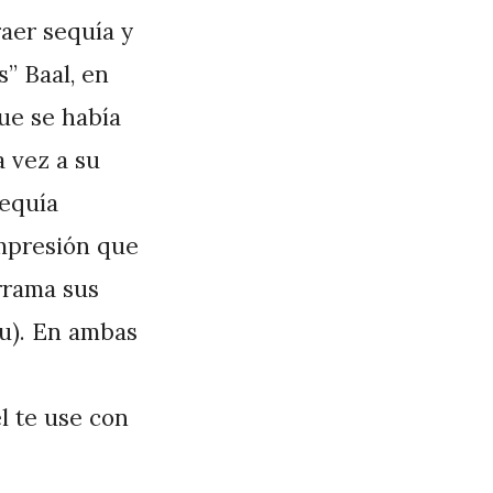
aer sequía y
s” Baal, en
que se había
a vez a su
sequía
impresión que
errama sus
tu). En ambas
él te use con