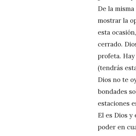
P
De la misma 
é
mostrar la op
r
esta ocasión
e
cerrado. Dio
z
profeta. Hay
(tendrás est
Dios no te o
bondades sob
estaciones es
El es Dios y
poder en cua