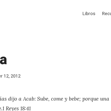
Libros
Rec
ia
r 12, 2012
as dijo a Acab: Sube, come y bebe; porque una 
e.1 Reyes 18:41