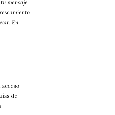
 tu mensaje
efrescamiento
ecir. En
a acceso
guías de
a