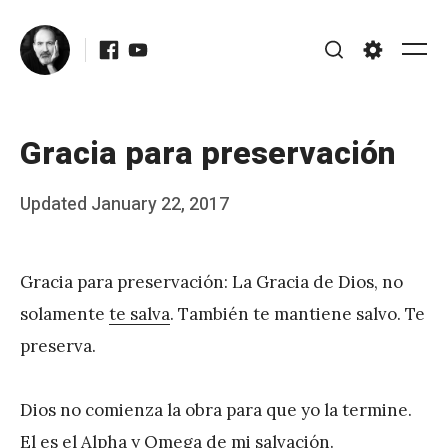
Skip
Facebook
Youtube
to
Me
Search
Settings
content
Gracia para preservación
Posted
Updated
January 22, 2017
b
on
y
Gracia para preservación: La Gracia de Dios, no
J
solamente
te salva
. También te mantiene salvo. Te
A
preserva.
P
é
Dios no comienza la obra para que yo la termine.
r
El es el Alpha y Omega de mi salvación.