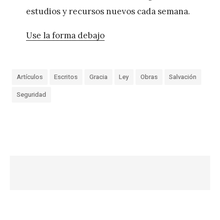
estudios y recursos nuevos cada semana.
Use la forma debajo
Artículos
Escritos
Gracia
Ley
Obras
Salvación
Seguridad
«
E
l
S
a
l