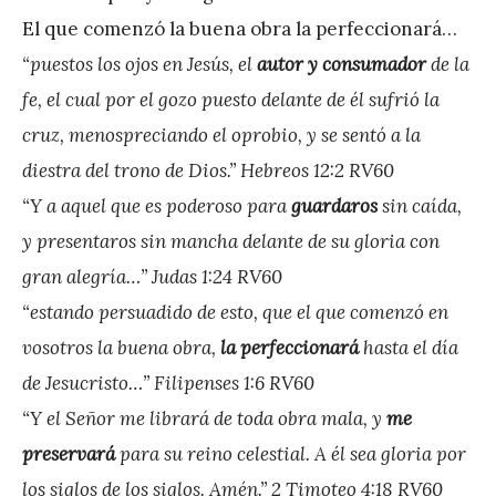
e
El que comenzó la buena obra la perfeccionará…
z
“puestos los ojos en Jesús, el
autor y consumador
de la
fe, el cual por el gozo puesto delante de él sufrió la
cruz, menospreciando el oprobio, y se sentó a la
diestra del trono de Dios.” Hebreos‬ ‭12:2‬ ‭RV60‬‬
“Y a aquel que es poderoso para
guardaros
sin caída,
y presentaros sin mancha delante de su gloria con
gran alegría…” Judas‬ ‭1:24‬ ‭RV60‬‬
“estando persuadido de esto, que el que comenzó en
vosotros la buena obra,
la perfeccionará
hasta el día
de Jesucristo…” Filipenses‬ ‭1:6‬ ‭RV60‬‬
“Y el Señor me librará de toda obra mala, y
me
preservará
para su reino celestial. A él sea gloria por
los siglos de los siglos. Amén.” 2 Timoteo‬ ‭4:18‬ ‭RV60‬‬