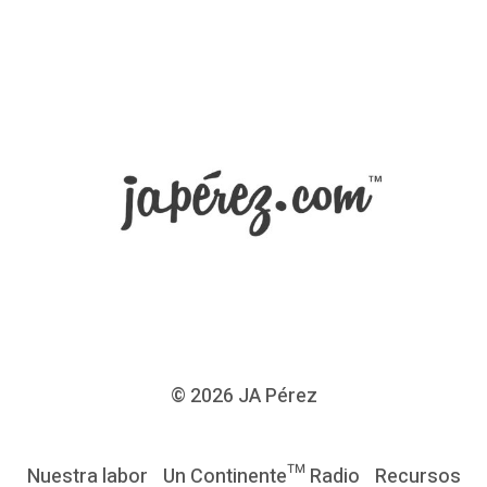
v
a
d
o
r
L
a
m
u
e
r
t
© 2026
JA Pérez
e
d
Nuestra labor
Un Continente™ Radio
Recursos